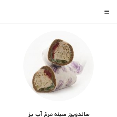
ساندویچ سینه مرغ آب پز