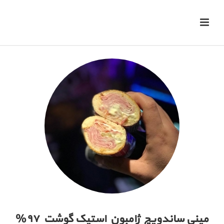
مینی ساندویچ ژامبون استیک گوشت ۹۷%